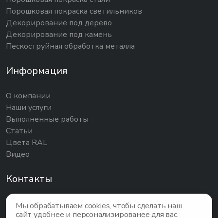
Порошковая покраска светильников
Декорирование под дерево
Декорирование под камень
Пескоструйная обработка металла
Информация
О компании
Наши услуги
Выполненные работы
Статьи
Цвета RAL
Видео
Контакты
Московская область, Химки, Коммунальный проезд
Мы обрабатываем cookies, чтобы сделать наш
сайт удобнее и персонализированее для вас.
12/3