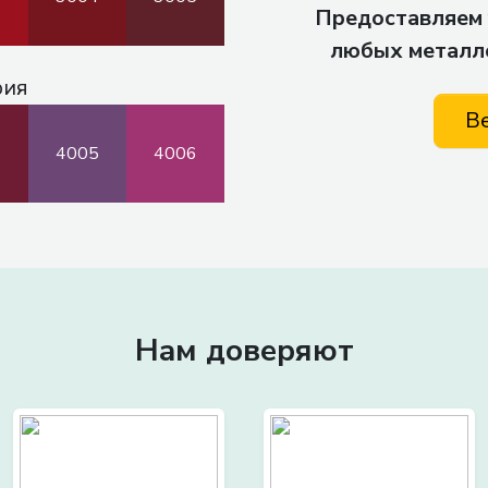
Предоставляем 
любых металл
рия
В
4
4005
4006
Нам доверяют