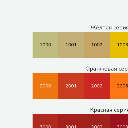
Жёлтая сери
1000
1001
1002
100
Оранжевая сер
2000
2001
2002
200
Красная сери
3000
3001
3002
300