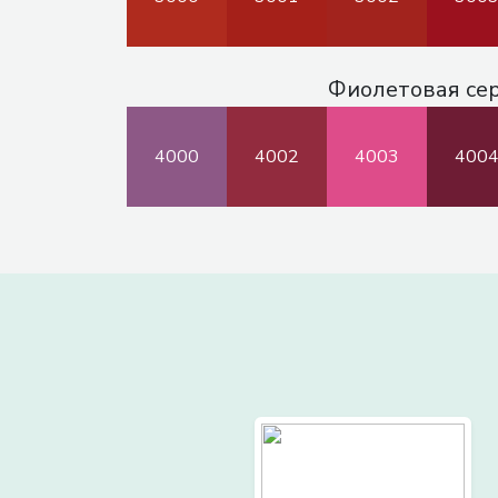
Фиолетовая се
4000
4002
4003
400