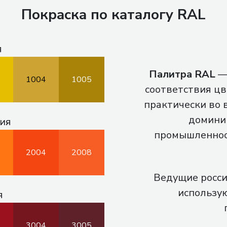
Покраска по каталогу RAL
я
Палитра RAL
— 
3
1004
1005
соответствия цв
практически во 
домини
ия
промышленност
3
2004
2008
Ведущие росси
использую
я
3
3004
3005