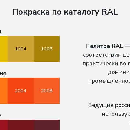
Покраска по каталогу RAL
я
Палитра RAL
— 
3
1004
1005
соответствия цв
практически во 
домини
ия
промышленност
3
2004
2008
Ведущие росси
использую
я