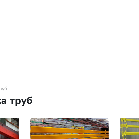
руб
а труб